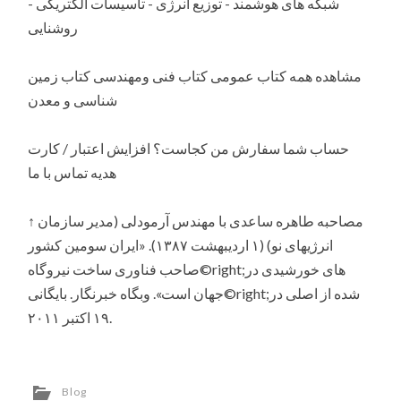
شبکه های هوشمند - توزیع انرژی - تاسیسات الکتریکی -
روشنایی
مشاهده همه کتاب عمومی کتاب فنی ومهندسی کتاب زمین
شناسی و معدن
حساب شما سفارش من کجاست؟ افزایش اعتبار / کارت
هدیه تماس با ما
↑ مصاحبه طاهره ساعدی با مهندس آرمودلی (مدیر سازمان
انرژیهای نو) (۱ اردیبهشت ۱۳۸۷). «ایران سومین کشور
صاحب فناوری ساخت نیروگاه©right;های خورشیدی در
جهان است». وبگاه خبرنگار. بایگانی©right;شده از اصلی در
۱۹ اکتبر ۲۰۱۱.
Blog