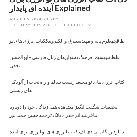
آینده ای پایدار Explained
AUGUST 5, 2024, 2:08 PM
/
COLLINJSYE10232.BLOGUETECHNO.COM
طاقچهعلوم پایه و مهندسیبرق و الکترونیککتاب انرژی های نو
غلط ننویسیم: فرهنگ دشواریهای زبان فارسی - ابوالحسن
نجفی
کتاب انرژی های نو محیط زیست سالم و راه نجات از آلودگی
های زیستی
تخفیفات شگفت انگیز مشاهده همه زندگی خود را دوباره
بیافرینید اثر جفری یانگ ترجمه حسن حمید پور
دانلود رایگان پی دی اف کتاب انرژی های نو انرژی برای آینده