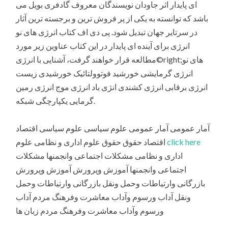
ای پایدار اثر جاودان نویسندگان معروف گادفری بویل می
باشد که توانسته به یکی از پر فروش ترین و برجسته ترین آثار
در سرتایر جهان تبدیل شود. پی دی اف کتاب انرژی های نو
انرژی برای آینده ای پایدار در این کتاب عناوین زیر مورد
مطالعه قرار خواهند گرفت، آشنایی با انرژی©right;های نو
انرژی گرمایشی خورشید فوتوولتائیک خورشیدی زیست
انرژی برقابی انرژی کشندی انژی باد انرژی موج انرژی رمین
گرمایی یکپارچگی شبکه.
آمار عمومی آمار عمومی علوم سیاسی علوم سیاسی اقتصاد
click here
اقتصاد حقوق حقوق علوم اداری و نظامی علوم
اداری و نظامی مشکلات اجتماعی وانجمنها مشکلات
اجتماعی وانجمنها آموزش وپرورش آموزش وپرورش
بازرگانی وارتیاطات وحمل ونقل بازرگانی وارتیاطات وحمل
ونقل آداب ورسوم وآداب معاشرت وفرهنگ مردم آداب
ورسوم وآداب معاشرت وفرهنگ مردم زبان ها